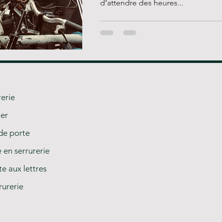
d’attendre des heures...
rerie
ier
de porte
en serrurerie
te aux lettres
rurerie