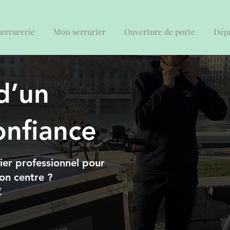
serrurerie
Mon serrurier
Ouverture de porte
Dépa
 d’un
onfiance
rier professionnel pour
yon centre ?
€