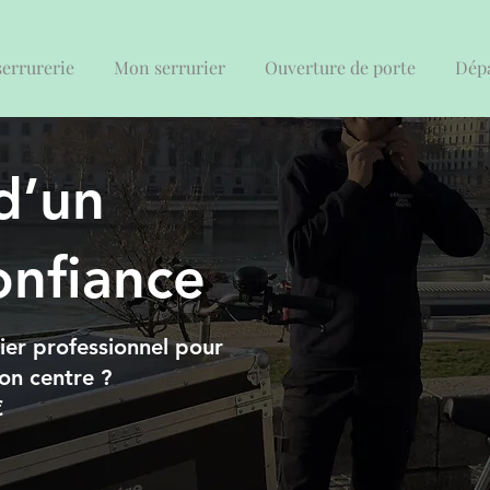
serrurerie
Mon serrurier
Ouverture de porte
Dépa
 d’un
onfiance
rier professionnel pour
yon centre ?
€