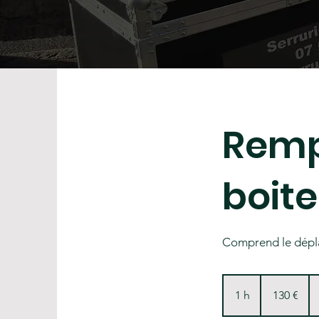
Remp
boite
Comprend le dépla
130
euros
1 h
1
130 €