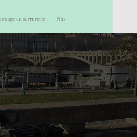
nnage en serrurerie
Plus